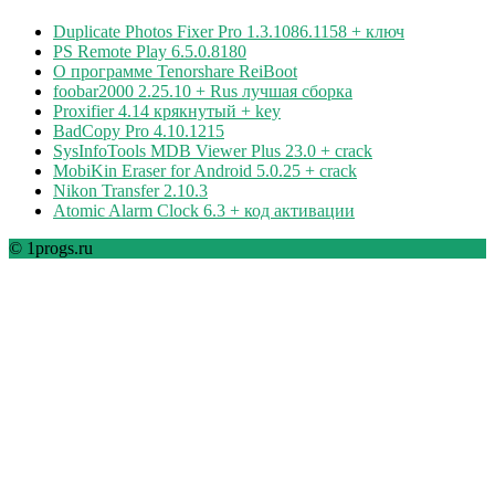
Duplicate Photos Fixer Pro 1.3.1086.1158 + ключ
PS Remote Play 6.5.0.8180
О программе Tenorshare ReiBoot
foobar2000 2.25.10 + Rus лучшая сборка
Proxifier 4.14 крякнутый + key
BadCopy Pro 4.10.1215
SysInfoTools MDB Viewer Plus 23.0 + crack
MobiKin Eraser for Android 5.0.25 + crack
Nikon Transfer 2.10.3
Atomic Alarm Clock 6.3 + код активации
© 1progs.ru