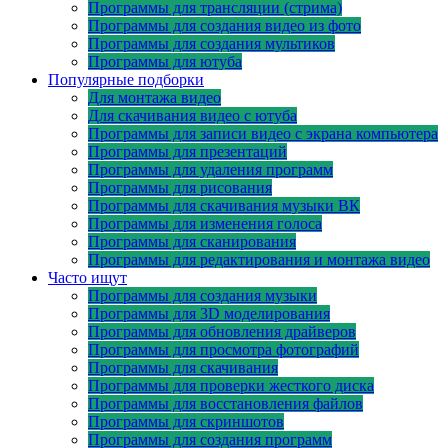
Программы для трансляции (стрима)
Программы для создания видео из фото
Программы для создания мультиков
Программы для ютуба
Популярные подборки
Для монтажа видео
Для скачивания видео с ютуба
Программы для записи видео с экрана компьютера
Программы для презентаций
Программы для удаления программ
Программы для рисования
Программы для скачивания музыки ВК
Программы для изменения голоса
Программы для сканирования
Программы для редактирования и монтажа видео
Часто ищут
Программы для создания музыки
Программы для 3D моделирования
Программы для обновления драйверов
Программы для просмотра фотографий
Программы для скачивания
Программы для проверки жесткого диска
Программы для восстановления файлов
Программы для скриншотов
Программы для создания программ