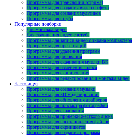
Программы для трансляции (стрима)
Программы для создания видео из фото
Программы для создания мультиков
Программы для ютуба
Популярные подборки
Для монтажа видео
Для скачивания видео с ютуба
Программы для записи видео с экрана компьютера
Программы для презентаций
Программы для удаления программ
Программы для рисования
Программы для скачивания музыки ВК
Программы для изменения голоса
Программы для сканирования
Программы для редактирования и монтажа видео
Часто ищут
Программы для создания музыки
Программы для 3D моделирования
Программы для обновления драйверов
Программы для просмотра фотографий
Программы для скачивания
Программы для проверки жесткого диска
Программы для восстановления файлов
Программы для скриншотов
Программы для создания программ