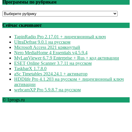
Программы по рубрикам
Программы
по
рубрикам
Сейчас скачивают
TapinRadio Pro 2.17.01 + лицензионный ключ
UltraDefrag 9.0.1 на русском
Microsoft Access 2021 крякнутый
Nero MediaHome 4 Essentials v4.5.9.4
MyLanViewer 6.7.9 Enterprise + Rus + код активации
ESET Online Scanner 3.7.11 на русском
TaskbarX 1.7.8.0
aSc Timetables 2024.24.1 + активатор
HDDlife Pro 4.1.203 на русском + лицензионный ключ
активации
webcamXP Pro 5.9.8.7 на русском
© 1progs.ru