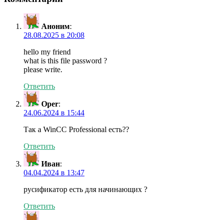
Аноним
:
28.08.2025 в 20:08
hello my friend
what is this file password ?
please write.
Ответить
Oper
:
24.06.2024 в 15:44
Так а WinCC Professional есть??
Ответить
Иван
:
04.04.2024 в 13:47
русификатор есть для начинающих ?
Ответить