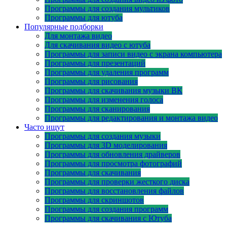
Программы для создания мультиков
Программы для ютуба
Популярные подборки
Для монтажа видео
Для скачивания видео с ютуба
Программы для записи видео с экрана компьютера
Программы для презентаций
Программы для удаления программ
Программы для рисования
Программы для скачивания музыки ВК
Программы для изменения голоса
Программы для сканирования
Программы для редактирования и монтажа видео
Часто ищут
Программы для создания музыки
Программы для 3D моделирования
Программы для обновления драйверов
Программы для просмотра фотографий
Программы для скачивания
Программы для проверки жесткого диска
Программы для восстановления файлов
Программы для скриншотов
Программы для создания программ
Программы для скачивания с Ютуба