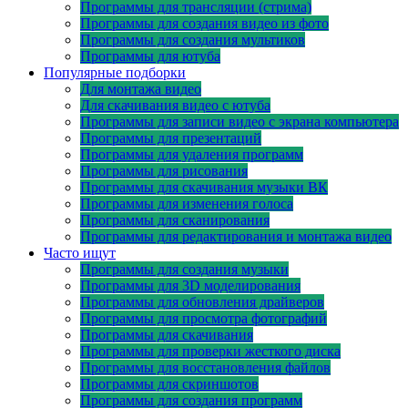
Программы для трансляции (стрима)
Программы для создания видео из фото
Программы для создания мультиков
Программы для ютуба
Популярные подборки
Для монтажа видео
Для скачивания видео с ютуба
Программы для записи видео с экрана компьютера
Программы для презентаций
Программы для удаления программ
Программы для рисования
Программы для скачивания музыки ВК
Программы для изменения голоса
Программы для сканирования
Программы для редактирования и монтажа видео
Часто ищут
Программы для создания музыки
Программы для 3D моделирования
Программы для обновления драйверов
Программы для просмотра фотографий
Программы для скачивания
Программы для проверки жесткого диска
Программы для восстановления файлов
Программы для скриншотов
Программы для создания программ