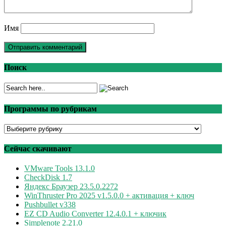
Имя
Поиск
Программы по рубрикам
Программы
по
рубрикам
Сейчас скачивают
VMware Tools 13.1.0
CheckDisk 1.7
Яндекс Браузер 23.5.0.2272
WinThruster Pro 2025 v1.5.0.0 + активация + ключ
Pushbullet v338
EZ CD Audio Converter 12.4.0.1 + ключик
Simplenote 2.21.0