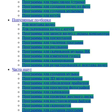
Программы для трансляции (стрима)
Программы для создания видео из фото
Программы для создания мультиков
Программы для ютуба
Популярные подборки
Для монтажа видео
Для скачивания видео с ютуба
Программы для записи видео с экрана компьютера
Программы для презентаций
Программы для удаления программ
Программы для рисования
Программы для скачивания музыки ВК
Программы для изменения голоса
Программы для сканирования
Программы для редактирования и монтажа видео
Часто ищут
Программы для создания музыки
Программы для 3D моделирования
Программы для обновления драйверов
Программы для просмотра фотографий
Программы для скачивания
Программы для проверки жесткого диска
Программы для восстановления файлов
Программы для скриншотов
Программы для создания программ