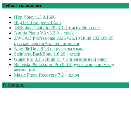
рубрикам
Сейчас скачивают
iTop Voicy 1.3.0.1696
Bug head Emperor 12.25
JetBrains DataGrip 2023.1.2 + activation code
Arturia Piano V3 v3.3.0 + crack
ZWCAD Professional 2026 v26.10 Build 2025.09.05
русская версия + ключ лицензия
NewFileTime 8.28 на русском языке
Steinberg BackBone 1.6.20 + crack
Guitar Pro 8.1.5 Build 31 + лицензионный ключ
Benvista PhotoZoom Pro 9.0.2 русская версия + код
активации
Magic Photo Recovery 7.2 + ключ
© 1progs.ru