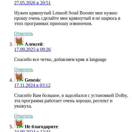
27.05.2026 в 20:51
Нужен крякнутый Letasoft Soud Booster мне нужно
прошу очень сделайте мне крякнутый я не шарюсь в
этих программах приношу извинения.
Ответить
Алексей
:
17.09.2025 в 09:26
Спасибо все четко, добавляем кряк в language
Ответить
Genesis
:
17.11.2024 в 03:12
Спасибо Вам большое, я задолбался с установкой Dolby,
эта программа работает очень хорошо, респект и
уважуха.
Ответить
Не благодарите
:
24.09.2024 в 12:41