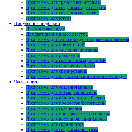
Программы для трансляции (стрима)
Программы для создания видео из фото
Программы для создания мультиков
Программы для ютуба
Популярные подборки
Для монтажа видео
Для скачивания видео с ютуба
Программы для записи видео с экрана компьютера
Программы для презентаций
Программы для удаления программ
Программы для рисования
Программы для скачивания музыки ВК
Программы для изменения голоса
Программы для сканирования
Программы для редактирования и монтажа видео
Часто ищут
Программы для создания музыки
Программы для 3D моделирования
Программы для обновления драйверов
Программы для просмотра фотографий
Программы для скачивания
Программы для проверки жесткого диска
Программы для восстановления файлов
Программы для скриншотов
Программы для создания программ