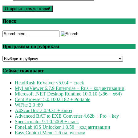
Поиск
Программы по рубрикам
Программы
по
рубрикам
Сейчас скачивают
HeadRush ReValver v5.0.4 + crack
MyLanViewer 6.7.9 Enterprise + Rus + код активации
Microsoft .NET Desktop Runtime 10.0.10 (x86 + x64)
Cent Browser 5.0.1002.182 + Portable
WiFite 2.0 r89
A4ScanDoc 2.0.9.31 + ключ
Advanced BAT to EXE Converter 4.62b + Pro + key
Spectaculator 9.1.0.5068 + crack
FoneLab iOS Unlocker 1.0.58 + код активации
Easy Context Menu 1.6 на русском