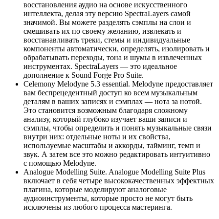
восстановления аудио на основе искусственного
интеллекта, делая эту версию SpectraLayers самой
значимой. Вы можете разделять сэмплы на слои и
смешивать их по своему желанию, извлекать и
восстанавливать треки, стемы и индивидуальные
компоненты автоматически, определять, изолировать и
обрабатывать переходы, тона и шумы в извлеченных
инструментах. SpectraLayers — это идеальное
дополнение к Sound Forge Pro Suite.
Celemony Melodyne 5.3 essential. Melodyne предоставляет
вам беспрецедентный доступ ко всем музыкальным
деталям в ваших записях и сэмплах — нота за нотой.
Это становится возможным благодаря сложному
анализу, который глубоко изучает ваши записи и
сэмплы, чтобы определить и понять музыкальные связи
внутри них: отдельные ноты и их свойства,
используемые масштабы и аккорды, тайминг, темп и
звук. А затем все это можно редактировать интуитивно
с помощью Melodyne.
Analogue Modelling Suite. Analogue Modelling Suite Plus
включает в себя четыре высококачественных эффектных
плагина, которые моделируют аналоговые
аудиоинструменты, которые просто не могут быть
исключены из любого процесса мастеринга.