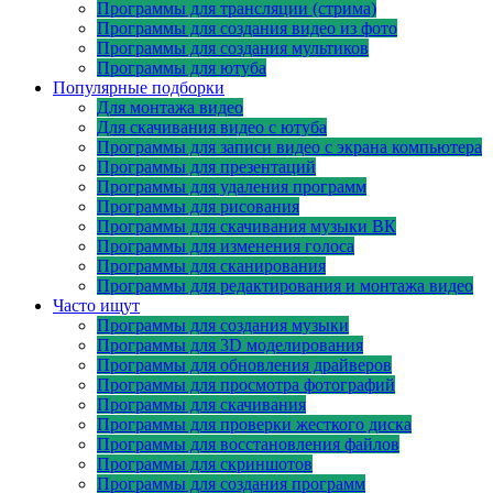
Программы для трансляции (стрима)
Программы для создания видео из фото
Программы для создания мультиков
Программы для ютуба
Популярные подборки
Для монтажа видео
Для скачивания видео с ютуба
Программы для записи видео с экрана компьютера
Программы для презентаций
Программы для удаления программ
Программы для рисования
Программы для скачивания музыки ВК
Программы для изменения голоса
Программы для сканирования
Программы для редактирования и монтажа видео
Часто ищут
Программы для создания музыки
Программы для 3D моделирования
Программы для обновления драйверов
Программы для просмотра фотографий
Программы для скачивания
Программы для проверки жесткого диска
Программы для восстановления файлов
Программы для скриншотов
Программы для создания программ