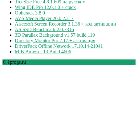
TreeSize Free 4.8.1.609 на русском
Wing IDE Pro 12.0.1.0 + crack
Ophcrack 3.8.0
AVS Media Player 26.0.2.217
Aiseesoft Screen Recorder 3.1.36 + код активации
AS SSD Benchmark 2.0.7316
3D Parallax Background v1.57 build 119
Directory Monitor Pro 2.17 + активация
DriverPack Offline Network 17.10.14-21041
MIB Browser 13 Build 4606
© 1progs.ru