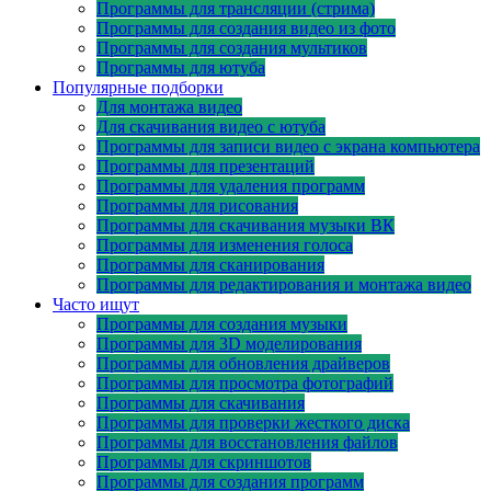
Программы для трансляции (стрима)
Программы для создания видео из фото
Программы для создания мультиков
Программы для ютуба
Популярные подборки
Для монтажа видео
Для скачивания видео с ютуба
Программы для записи видео с экрана компьютера
Программы для презентаций
Программы для удаления программ
Программы для рисования
Программы для скачивания музыки ВК
Программы для изменения голоса
Программы для сканирования
Программы для редактирования и монтажа видео
Часто ищут
Программы для создания музыки
Программы для 3D моделирования
Программы для обновления драйверов
Программы для просмотра фотографий
Программы для скачивания
Программы для проверки жесткого диска
Программы для восстановления файлов
Программы для скриншотов
Программы для создания программ