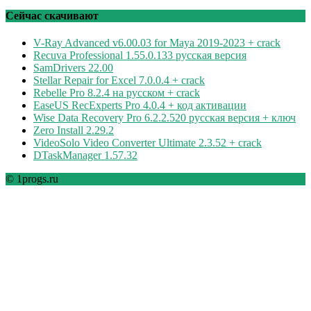
рубрикам
Сейчас скачивают
V-Ray Advanced v6.00.03 for Maya 2019-2023 + crack
Recuva Professional 1.55.0.133 русская версия
SamDrivers 22.00
Stellar Repair for Excel 7.0.0.4 + crack
Rebelle Pro 8.2.4 на русском + crack
EaseUS RecExperts Pro 4.0.4 + код активации
Wise Data Recovery Pro 6.2.2.520 русская версия + ключ
Zero Install 2.29.2
VideoSolo Video Converter Ultimate 2.3.52 + crack
DTaskManager 1.57.32
© 1progs.ru