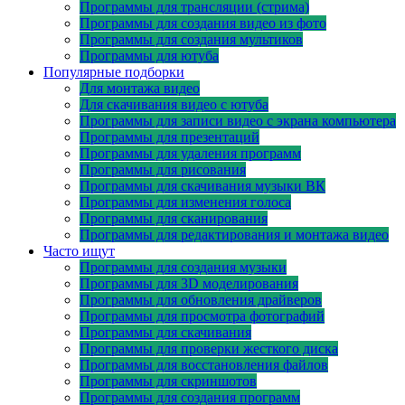
Программы для трансляции (стрима)
Программы для создания видео из фото
Программы для создания мультиков
Программы для ютуба
Популярные подборки
Для монтажа видео
Для скачивания видео с ютуба
Программы для записи видео с экрана компьютера
Программы для презентаций
Программы для удаления программ
Программы для рисования
Программы для скачивания музыки ВК
Программы для изменения голоса
Программы для сканирования
Программы для редактирования и монтажа видео
Часто ищут
Программы для создания музыки
Программы для 3D моделирования
Программы для обновления драйверов
Программы для просмотра фотографий
Программы для скачивания
Программы для проверки жесткого диска
Программы для восстановления файлов
Программы для скриншотов
Программы для создания программ