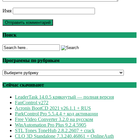
Имя
Поиск
Программы по рубрикам
Программы
по
рубрикам
Сейчас скачивают
LeaderTask 14.0.5 крякнутый — полная версия
FanControl v272
Acronis BootCD 2021 v26.1.1 + RUS
ParkControl Pro 5.5.4.4 + код активации
Free Video Converter 3.2.0 на русском
WinAutomation Pro Plus 9.2.4.5905
STL Tones ToneHub 2.8.2.2607 + crack
CLO 3D Standalone 7.3.240.46861 + OnlineAuth