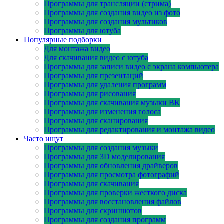
Программы для трансляции (стрима)
Программы для создания видео из фото
Программы для создания мультиков
Программы для ютуба
Популярные подборки
Для монтажа видео
Для скачивания видео с ютуба
Программы для записи видео с экрана компьютера
Программы для презентаций
Программы для удаления программ
Программы для рисования
Программы для скачивания музыки ВК
Программы для изменения голоса
Программы для сканирования
Программы для редактирования и монтажа видео
Часто ищут
Программы для создания музыки
Программы для 3D моделирования
Программы для обновления драйверов
Программы для просмотра фотографий
Программы для скачивания
Программы для проверки жесткого диска
Программы для восстановления файлов
Программы для скриншотов
Программы для создания программ