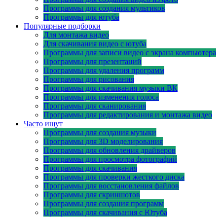
Программы для создания мультиков
Программы для ютуба
Популярные подборки
Для монтажа видео
Для скачивания видео с ютуба
Программы для записи видео с экрана компьютера
Программы для презентаций
Программы для удаления программ
Программы для рисования
Программы для скачивания музыки ВК
Программы для изменения голоса
Программы для сканирования
Программы для редактирования и монтажа видео
Часто ищут
Программы для создания музыки
Программы для 3D моделирования
Программы для обновления драйверов
Программы для просмотра фотографий
Программы для скачивания
Программы для проверки жесткого диска
Программы для восстановления файлов
Программы для скриншотов
Программы для создания программ
Программы для скачивания с Ютуба