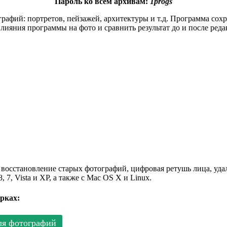
Пароль ко всем архивам:
1progs
графий: портретов, пейзажей, архитектуры и т.д. Программа сох
влияния программы на фото и сравнить результат до и после ред
к восстановление старых фотографий, цифровая ретушь лица, уд
 7, Vista и XP, а также с Mac OS X и Linux.
рках:
ля фотографий