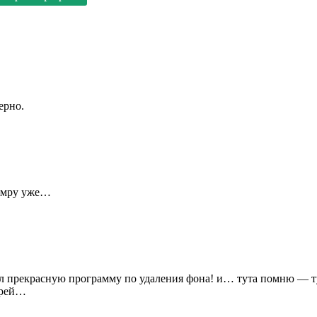
ерно.
 умру уже…
 прекрасную программу по удаления фона! и… тута помню — тут
ерей…