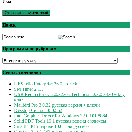
Имя
Поиск
Программы по рубрикам
Программы
по
рубрикам
Сейчас скачивают
UEStudio Enterprise 26.0 + crack
SM Timer 2.1.3
USB Redirector 6.12.0.3230 / Technician 2.3.0.3330 + key
ключ
Mailbird Pro 3.0.32 русская версия + ключи
Desktop Central 10.0.552
Intel Graphics Driver for Windows 32.0.101.8864
Solid PDF Tools 10.1 русская версия с ключом
SmartFTP Enterprise 10.0 + на русском
Crystal TV 3.1.447 + код активации