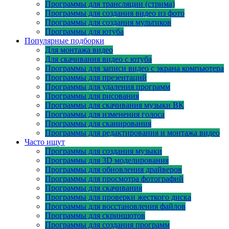
Программы для трансляции (стрима)
Программы для создания видео из фото
Программы для создания мультиков
Программы для ютуба
Популярные подборки
Для монтажа видео
Для скачивания видео с ютуба
Программы для записи видео с экрана компьютера
Программы для презентаций
Программы для удаления программ
Программы для рисования
Программы для скачивания музыки ВК
Программы для изменения голоса
Программы для сканирования
Программы для редактирования и монтажа видео
Часто ищут
Программы для создания музыки
Программы для 3D моделирования
Программы для обновления драйверов
Программы для просмотра фотографий
Программы для скачивания
Программы для проверки жесткого диска
Программы для восстановления файлов
Программы для скриншотов
Программы для создания программ