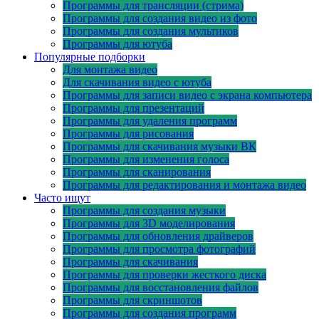
Программы для трансляции (стрима)
Программы для создания видео из фото
Программы для создания мультиков
Программы для ютуба
Популярные подборки
Для монтажа видео
Для скачивания видео с ютуба
Программы для записи видео с экрана компьютера
Программы для презентаций
Программы для удаления программ
Программы для рисования
Программы для скачивания музыки ВК
Программы для изменения голоса
Программы для сканирования
Программы для редактирования и монтажа видео
Часто ищут
Программы для создания музыки
Программы для 3D моделирования
Программы для обновления драйверов
Программы для просмотра фотографий
Программы для скачивания
Программы для проверки жесткого диска
Программы для восстановления файлов
Программы для скриншотов
Программы для создания программ