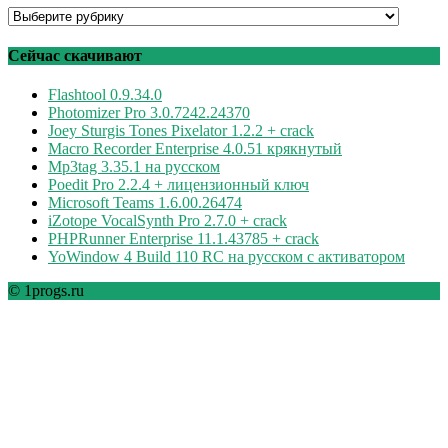
Программы
по
рубрикам
Сейчас скачивают
Flashtool 0.9.34.0
Photomizer Pro 3.0.7242.24370
Joey Sturgis Tones Pixelator 1.2.2 + crack
Macro Recorder Enterprise 4.0.51 крякнутый
Mp3tag 3.35.1 на русском
Poedit Pro 2.2.4 + лицензионный ключ
Microsoft Teams 1.6.00.26474
iZotope VocalSynth Pro 2.7.0 + crack
PHPRunner Enterprise 11.1.43785 + crack
YoWindow 4 Build 110 RC на русском с активатором
© 1progs.ru