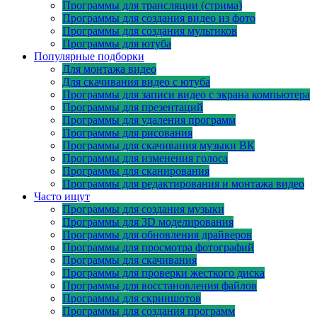
Программы для трансляции (стрима)
Программы для создания видео из фото
Программы для создания мультиков
Программы для ютуба
Популярные подборки
Для монтажа видео
Для скачивания видео с ютуба
Программы для записи видео с экрана компьютера
Программы для презентаций
Программы для удаления программ
Программы для рисования
Программы для скачивания музыки ВК
Программы для изменения голоса
Программы для сканирования
Программы для редактирования и монтажа видео
Часто ищут
Программы для создания музыки
Программы для 3D моделирования
Программы для обновления драйверов
Программы для просмотра фотографий
Программы для скачивания
Программы для проверки жесткого диска
Программы для восстановления файлов
Программы для скриншотов
Программы для создания программ