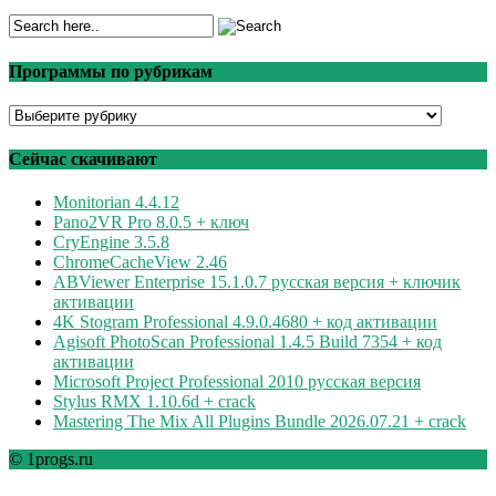
Программы по рубрикам
Программы
по
рубрикам
Сейчас скачивают
Monitorian 4.4.12
Pano2VR Pro 8.0.5 + ключ
CryEngine 3.5.8
ChromeCacheView 2.46
ABViewer Enterprise 15.1.0.7 русская версия + ключик
активации
4K Stogram Professional 4.9.0.4680 + код активации
Agisoft PhotoScan Professional 1.4.5 Build 7354 + код
активации
Microsoft Project Professional 2010 русская версия
Stylus RMX 1.10.6d + crack
Mastering The Mix All Plugins Bundle 2026.07.21 + crack
© 1progs.ru