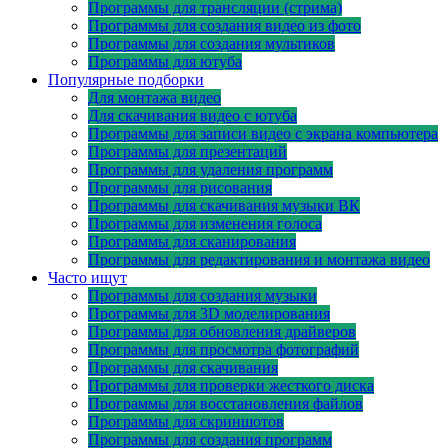
Программы для трансляции (стрима)
Программы для создания видео из фото
Программы для создания мультиков
Программы для ютуба
Популярные подборки
Для монтажа видео
Для скачивания видео с ютуба
Программы для записи видео с экрана компьютера
Программы для презентаций
Программы для удаления программ
Программы для рисования
Программы для скачивания музыки ВК
Программы для изменения голоса
Программы для сканирования
Программы для редактирования и монтажа видео
Часто ищут
Программы для создания музыки
Программы для 3D моделирования
Программы для обновления драйверов
Программы для просмотра фотографий
Программы для скачивания
Программы для проверки жесткого диска
Программы для восстановления файлов
Программы для скриншотов
Программы для создания программ