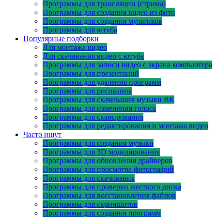
Программы для трансляции (стрима)
Программы для создания видео из фото
Программы для создания мультиков
Программы для ютуба
Популярные подборки
Для монтажа видео
Для скачивания видео с ютуба
Программы для записи видео с экрана компьютера
Программы для презентаций
Программы для удаления программ
Программы для рисования
Программы для скачивания музыки ВК
Программы для изменения голоса
Программы для сканирования
Программы для редактирования и монтажа видео
Часто ищут
Программы для создания музыки
Программы для 3D моделирования
Программы для обновления драйверов
Программы для просмотра фотографий
Программы для скачивания
Программы для проверки жесткого диска
Программы для восстановления файлов
Программы для скриншотов
Программы для создания программ