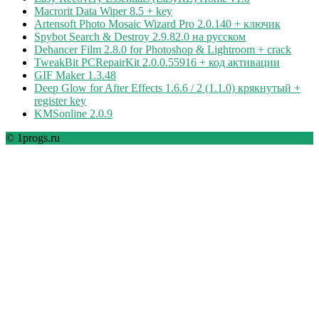
Macrorit Data Wiper 8.5 + key
Artensoft Photo Mosaic Wizard Pro 2.0.140 + ключик
Spybot Search & Destroy 2.9.82.0 на русском
Dehancer Film 2.8.0 for Photoshop & Lightroom + crack
TweakBit PCRepairKit 2.0.0.55916 + код активации
GIF Maker 1.3.48
Deep Glow for After Effects 1.6.6 / 2 (1.1.0) крякнутый +
register key
KMSonline 2.0.9
© 1progs.ru