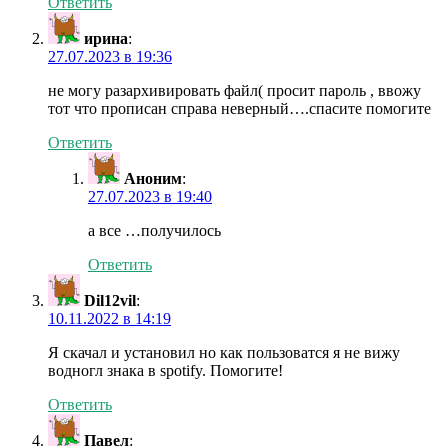
Ответить
ирина
:
27.07.2023 в 19:36
не могу разархивировать файл( просит пароль , ввожу
тот что прописан справа неверный….спасите помогите
Ответить
Аноним
:
27.07.2023 в 19:40
а все …получилось
Ответить
Dil12vil
:
10.11.2022 в 14:19
Я скачал и установил но как пользоватся я не вижу
водногл знака в spotify. Помогите!
Ответить
Павел
: