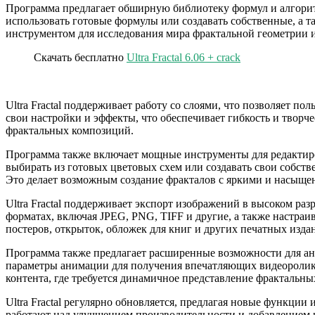
Программа предлагает обширную библиотеку формул и алгоритм
использовать готовые формулы или создавать собственные, а 
инструментом для исследования мира фрактальной геометрии и
Скачать бесплатно
Ultra Fractal 6.06 + crack
Ultra Fractal поддерживает работу со слоями, что позволяет 
свои настройки и эффекты, что обеспечивает гибкость и твор
фрактальных композиций.
Программа также включает мощные инструменты для редактиров
выбирать из готовых цветовых схем или создавать свои собст
Это делает возможным создание фракталов с яркими и насыще
Ultra Fractal поддерживает экспорт изображений в высоком ра
форматах, включая JPEG, PNG, TIFF и другие, а также настраи
постеров, открыток, обложек для книг и других печатных изда
Программа также предлагает расширенные возможности для ан
параметры анимации для получения впечатляющих видеоролико
контента, где требуется динамичное представление фрактальны
Ultra Fractal регулярно обновляется, предлагая новые функци
работают над улучшением производительности и добавлением 