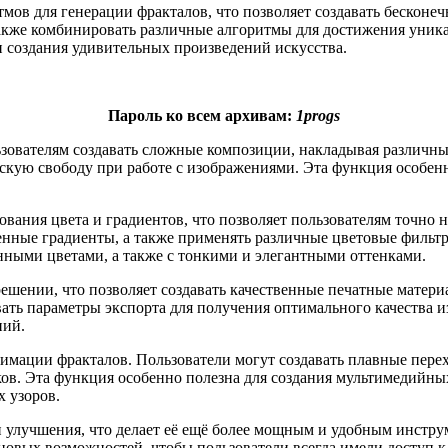
ов для генерации фракталов, что позволяет создавать бесконеч
также комбинировать различные алгоритмы для достижения уника
 создания удивительных произведений искусства.
Пароль ко всем архивам:
1progs
пользователям создавать сложные композиции, накладывая различ
ческую свободу при работе с изображениями. Эта функция особе
ания цвета и градиентов, что позволяет пользователям точно н
венные градиенты, а также применять различные цветовые фильт
нными цветами, а также с тонкими и элегантными оттенками.
зрешении, что позволяет создавать качественные печатные матер
вать параметры экспорта для получения оптимального качества и
ний.
имации фракталов. Пользователи могут создавать плавные пер
в. Эта функция особенно полезна для создания мультимедийны
х узоров.
и и улучшения, что делает её ещё более мощным и удобным инстр
новых возможностей, чтобы пользователи всегда имели доступ 