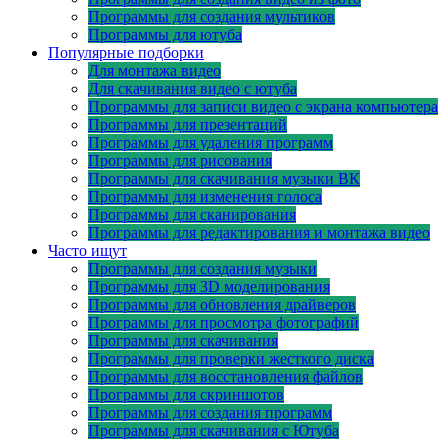
Программы для создания мультиков
Программы для ютуба
Популярные подборки
Для монтажа видео
Для скачивания видео с ютуба
Программы для записи видео с экрана компьютера
Программы для презентаций
Программы для удаления программ
Программы для рисования
Программы для скачивания музыки ВК
Программы для изменения голоса
Программы для сканирования
Программы для редактирования и монтажа видео
Часто ищут
Программы для создания музыки
Программы для 3D моделирования
Программы для обновления драйверов
Программы для просмотра фотографий
Программы для скачивания
Программы для проверки жесткого диска
Программы для восстановления файлов
Программы для скриншотов
Программы для создания программ
Программы для скачивания с Ютуба