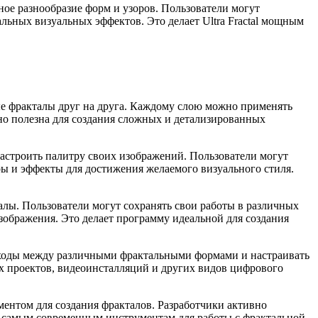
ное разнообразие форм и узоров. Пользователи могут
льных визуальных эффектов. Это делает Ultra Fractal мощным
ные фракталы друг на друга. Каждому слою можно применять
нно полезна для создания сложных и детализированных
астроить палитру своих изображений. Пользователи могут
ры и эффекты для достижения желаемого визуального стиля.
иалы. Пользователи могут сохранять свои работы в различных
зображения. Это делает программу идеальной для создания
еходы между различными фрактальными формами и настраивать
х проектов, видеоинсталляций и других видов цифрового
ументом для создания фракталов. Разработчики активно
к самым современным инструментам для работы с фрактальной