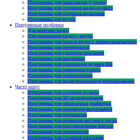
Программы для трансляции (стрима)
Программы для создания видео из фото
Программы для создания мультиков
Программы для ютуба
Популярные подборки
Для монтажа видео
Для скачивания видео с ютуба
Программы для записи видео с экрана компьютера
Программы для презентаций
Программы для удаления программ
Программы для рисования
Программы для скачивания музыки ВК
Программы для изменения голоса
Программы для сканирования
Программы для редактирования и монтажа видео
Часто ищут
Программы для создания музыки
Программы для 3D моделирования
Программы для обновления драйверов
Программы для просмотра фотографий
Программы для скачивания
Программы для проверки жесткого диска
Программы для восстановления файлов
Программы для скриншотов
Программы для создания программ