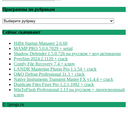
Программы по рубрикам
Программы
по
рубрикам
Сейчас скачивают
HiBit Startup Manager 2.6.60
MAMP PRO 5.0.6.7029 + serial
Shadow Defender 1.5.0.726 на русском + код активации
PyroSim 2024.2.1120 + crack
Comfy File Recovery 7.4 + ключ
LANDR Mastering Plugin Pro 1.1.54 + crack
O&O Defrag Professional 31.3 + crack
Native Instruments Transient Master FX v1.4.4 + crack
Duplicate Files Fixer Pro 1.2.1.1092 + crack
WinToFlash Professional 1.13 на русском + лицензионный
ключ
© 1progs.ru