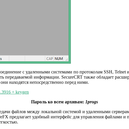
соединение с удаленными системами по протоколам SSH, Telnet 
сть передаваемой информации. SecureCRT также обладает расш
о они находятся непосредственно перед ними.
.3916 + keygen
Пароль ко всем архивам:
1progs
ередачи файлов между локальной системой и удаленными сервера
eFX предлагает удобный интерфейс для управления файлами и п
егкостью.