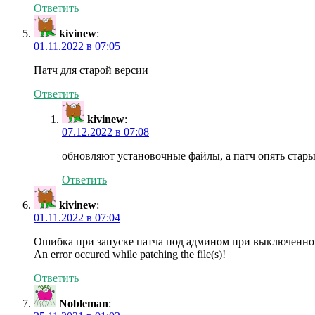
Ответить
kivinew
:
01.11.2022 в 07:05
Патч для старой версии
Ответить
kivinew
:
07.12.2022 в 07:08
обновляют установочные файлы, а патч опять стары
Ответить
kivinew
:
01.11.2022 в 07:04
Ошибка при запуске патча под админом при выключенно
An error occured while patching the file(s)!
Ответить
Nobleman
: