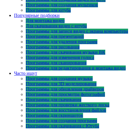
Программы для создания мультиков
Программы для ютуба
Популярные подборки
Для монтажа видео
Для скачивания видео с ютуба
Программы для записи видео с экрана компьютера
Программы для презентаций
Программы для удаления программ
Программы для рисования
Программы для скачивания музыки ВК
Программы для изменения голоса
Программы для сканирования
Программы для редактирования и монтажа видео
Часто ищут
Программы для создания музыки
Программы для 3D моделирования
Программы для обновления драйверов
Программы для просмотра фотографий
Программы для скачивания
Программы для проверки жесткого диска
Программы для восстановления файлов
Программы для скриншотов
Программы для создания программ
Программы для скачивания с Ютуба