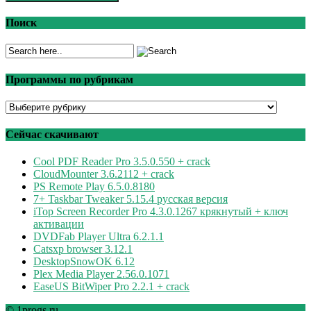
Поиск
Программы по рубрикам
Программы
по
рубрикам
Сейчас скачивают
Cool PDF Reader Pro 3.5.0.550 + crack
CloudMounter 3.6.2112 + crack
PS Remote Play 6.5.0.8180
7+ Taskbar Tweaker 5.15.4 русская версия
iTop Screen Recorder Pro 4.3.0.1267 крякнутый + ключ
активации
DVDFab Player Ultra 6.2.1.1
Catsxp browser 3.12.1
DesktopSnowOK 6.12
Plex Media Player 2.56.0.1071
EaseUS BitWiper Pro 2.2.1 + crack
© 1progs.ru