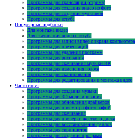
Программы для трансляции (стрима)
Программы для создания видео из фото
Программы для создания мультиков
Программы для ютуба
Популярные подборки
Для монтажа видео
Для скачивания видео с ютуба
Программы для записи видео с экрана компьютера
Программы для презентаций
Программы для удаления программ
Программы для рисования
Программы для скачивания музыки ВК
Программы для изменения голоса
Программы для сканирования
Программы для редактирования и монтажа видео
Часто ищут
Программы для создания музыки
Программы для 3D моделирования
Программы для обновления драйверов
Программы для просмотра фотографий
Программы для скачивания
Программы для проверки жесткого диска
Программы для восстановления файлов
Программы для скриншотов
Программы для создания программ