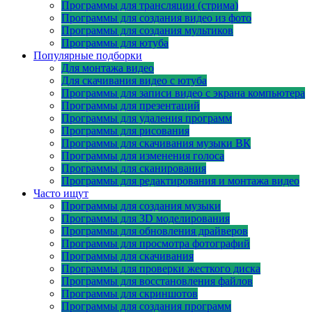
Программы для трансляции (стрима)
Программы для создания видео из фото
Программы для создания мультиков
Программы для ютуба
Популярные подборки
Для монтажа видео
Для скачивания видео с ютуба
Программы для записи видео с экрана компьютера
Программы для презентаций
Программы для удаления программ
Программы для рисования
Программы для скачивания музыки ВК
Программы для изменения голоса
Программы для сканирования
Программы для редактирования и монтажа видео
Часто ищут
Программы для создания музыки
Программы для 3D моделирования
Программы для обновления драйверов
Программы для просмотра фотографий
Программы для скачивания
Программы для проверки жесткого диска
Программы для восстановления файлов
Программы для скриншотов
Программы для создания программ