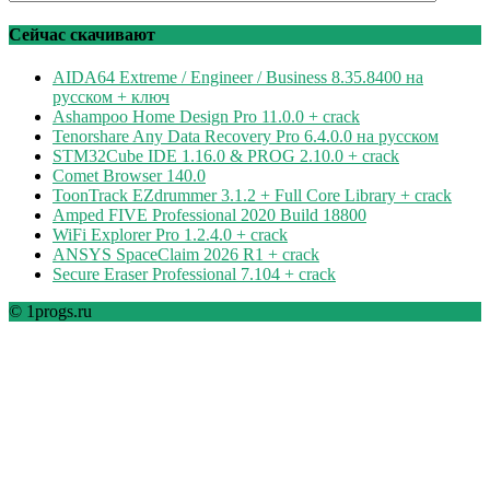
по
рубрикам
Сейчас скачивают
AIDA64 Extreme / Engineer / Business 8.35.8400 на
русском + ключ
Ashampoo Home Design Pro 11.0.0 + crack
Tenorshare Any Data Recovery Pro 6.4.0.0 на русском
STM32Cube IDE 1.16.0 & PROG 2.10.0 + crack
Comet Browser 140.0
ToonTrack EZdrummer 3.1.2 + Full Core Library + crack
Amped FIVE Professional 2020 Build 18800
WiFi Explorer Pro 1.2.4.0 + crack
ANSYS SpaceClaim 2026 R1 + crack
Secure Eraser Professional 7.104 + crack
© 1progs.ru