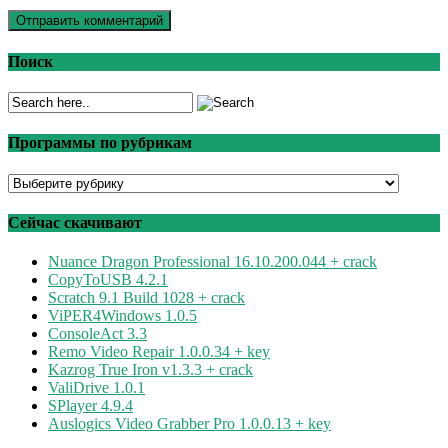
Поиск
Программы по рубрикам
Программы
по
рубрикам
Сейчас скачивают
Nuance Dragon Professional 16.10.200.044 + crack
CopyToUSB 4.2.1
Scratch 9.1 Build 1028 + crack
ViPER4Windows 1.0.5
ConsoleAct 3.3
Remo Video Repair 1.0.0.34 + key
Kazrog True Iron v1.3.3 + crack
ValiDrive 1.0.1
SPlayer 4.9.4
Auslogics Video Grabber Pro 1.0.0.13 + key