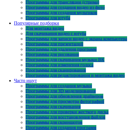
Программы для трансляции (стрима)
Программы для создания видео из фото
Программы для создания мультиков
Программы для ютуба
Популярные подборки
Для монтажа видео
Для скачивания видео с ютуба
Программы для записи видео с экрана компьютера
Программы для презентаций
Программы для удаления программ
Программы для рисования
Программы для скачивания музыки ВК
Программы для изменения голоса
Программы для сканирования
Программы для редактирования и монтажа видео
Часто ищут
Программы для создания музыки
Программы для 3D моделирования
Программы для обновления драйверов
Программы для просмотра фотографий
Программы для скачивания
Программы для проверки жесткого диска
Программы для восстановления файлов
Программы для скриншотов
Программы для создания программ