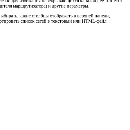
полезно для избежания перекрывающихся каналов), ее тип PHY
ителя маршрутизатора) и другие параметры.
выбирать, какие столбцы отображать в верхней панели,
портировать список сетей в текстовый или HTML-файл,