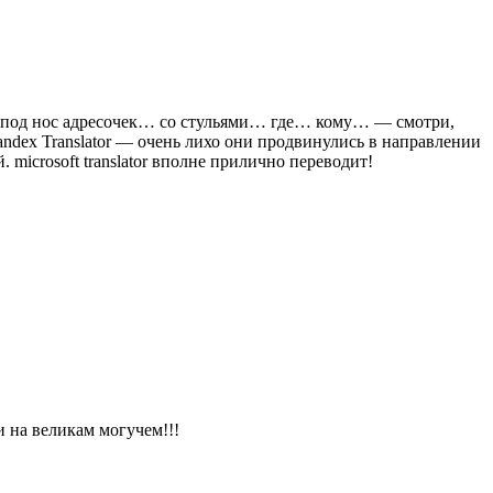
разу под нос адресочек… со стульями… где… кому… — смотри,
andex Translator — очень лихо они продвинулись в направлении
 microsoft translator вполне прилично переводит!
и на великам могучем!!!