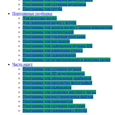
Программы для создания мультиков
Программы для ютуба
Популярные подборки
Для монтажа видео
Для скачивания видео с ютуба
Программы для записи видео с экрана компьютера
Программы для презентаций
Программы для удаления программ
Программы для рисования
Программы для скачивания музыки ВК
Программы для изменения голоса
Программы для сканирования
Программы для редактирования и монтажа видео
Часто ищут
Программы для создания музыки
Программы для 3D моделирования
Программы для обновления драйверов
Программы для просмотра фотографий
Программы для скачивания
Программы для проверки жесткого диска
Программы для восстановления файлов
Программы для скриншотов
Программы для создания программ
Программы для скачивания с Ютуба