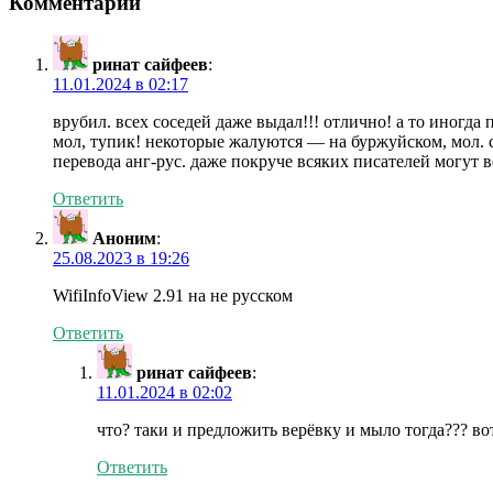
Комментарии
ринат сайфеев
:
11.01.2024 в 02:17
врубил. всех соседей даже выдал!!! отлично! а то иногд
мол, тупик! некоторые жалуются — на буржуйском, мол. с
перевода анг-рус. даже покруче всяких писателей могут в
Ответить
Аноним
:
25.08.2023 в 19:26
WifiInfoView 2.91 на не русском
Ответить
ринат сайфеев
:
11.01.2024 в 02:02
что? таки и предложить верёвку и мыло тогда??? в
Ответить