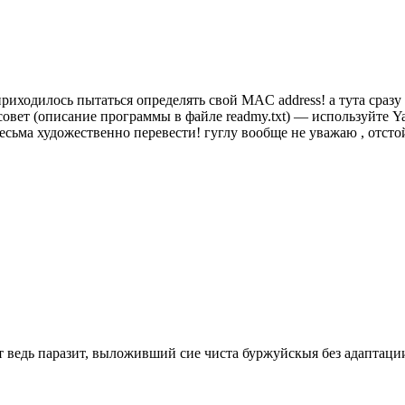
а приходилось пытаться определять свой MAC address! а тута с
овет (описание программы в файле readmy.txt) — используйте Y
есьма художественно перевести! гуглу вообще не уважаю , отстой.
от ведь паразит, выложивший сие чиста буржуйскыя без адаптаци