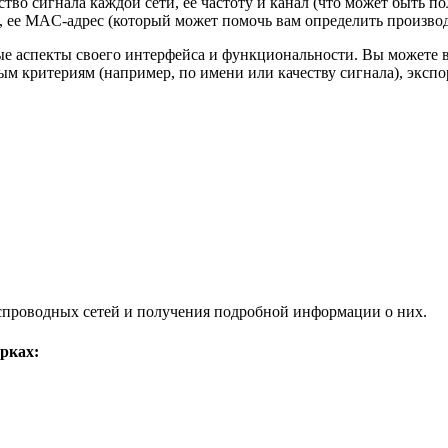
ство сигнала каждой сети, ее частоту и канал (что может быть 
, ее MAC-адрес (который может помочь вам определить производ
ные аспекты своего интерфейса и функциональности. Вы можете 
ным критериям (например, по имени или качеству сигнала), экс
еспроводных сетей и получения подробной информации о них.
рках: