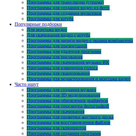
Программы для трансляции (стрима)
Программы для создания видео из фото
Программы для создания мультиков
Программы для ютуба
Популярные подборки
Для монтажа видео
Для скачивания видео с ютуба
Программы для записи видео с экрана компьютера
Программы для презентаций
Программы для удаления программ
Программы для рисования
Программы для скачивания музыки ВК
Программы для изменения голоса
Программы для сканирования
Программы для редактирования и монтажа видео
Часто ищут
Программы для создания музыки
Программы для 3D моделирования
Программы для обновления драйверов
Программы для просмотра фотографий
Программы для скачивания
Программы для проверки жесткого диска
Программы для восстановления файлов
Программы для скриншотов
Программы для создания программ