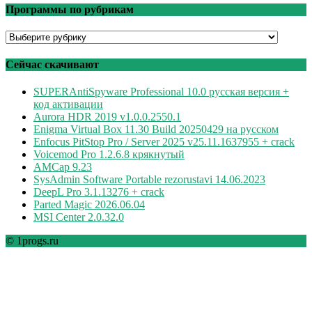
Программы по рубрикам
Программы
по
рубрикам
Сейчас скачивают
SUPERAntiSpyware Professional 10.0 русская версия +
код активации
Aurora HDR 2019 v1.0.0.2550.1
Enigma Virtual Box 11.30 Build 20250429 на русском
Enfocus PitStop Pro / Server 2025 v25.11.1637955 + crack
Voicemod Pro 1.2.6.8 крякнутый
AMCap 9.23
SysAdmin Software Portable rezorustavi 14.06.2023
DeepL Pro 3.1.13276 + crack
Parted Magic 2026.06.04
MSI Center 2.0.32.0
© 1progs.ru