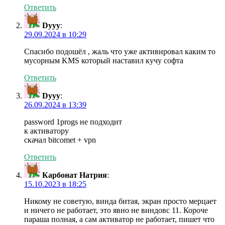
Ответить
Dyyy
:
29.09.2024 в 10:29
Спасибо подошёл , жаль что уже активировал каким то
мусорным KMS который наставил кучу софта
Ответить
Dyyy
:
26.09.2024 в 13:39
password 1progs не подходит
к активатору
скачал bitcomet + vpn
Ответить
Карбонат Натрия
:
15.10.2023 в 18:25
Никому не советую, винда битая, экран просто мерцает
и ничего не работает, это явно не виндовс 11. Короче
параша полная, а сам активатор не работает, пишет что