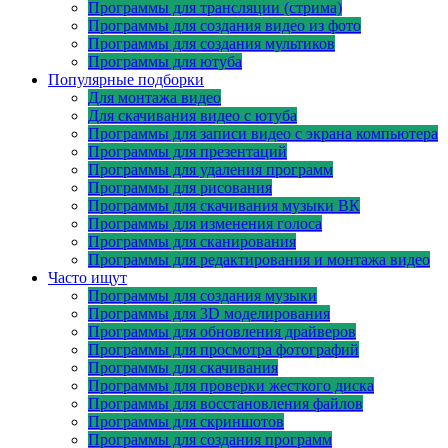
Программы для трансляции (стрима)
Программы для создания видео из фото
Программы для создания мультиков
Программы для ютуба
Популярные подборки
Для монтажа видео
Для скачивания видео с ютуба
Программы для записи видео с экрана компьютера
Программы для презентаций
Программы для удаления программ
Программы для рисования
Программы для скачивания музыки ВК
Программы для изменения голоса
Программы для сканирования
Программы для редактирования и монтажа видео
Часто ищут
Программы для создания музыки
Программы для 3D моделирования
Программы для обновления драйверов
Программы для просмотра фотографий
Программы для скачивания
Программы для проверки жесткого диска
Программы для восстановления файлов
Программы для скриншотов
Программы для создания программ