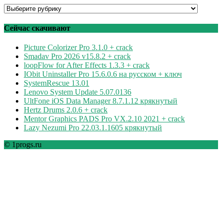
Программы
по
рубрикам
Сейчас скачивают
Picture Colorizer Pro 3.1.0 + crack
Smadav Pro 2026 v15.8.2 + crack
loopFlow for After Effects 1.3.3 + crack
IObit Uninstaller Pro 15.6.0.6 на русском + ключ
SystemRescue 13.01
Lenovo System Update 5.07.0136
UltFone iOS Data Manager 8.7.1.12 крякнутый
Hertz Drums 2.0.6 + crack
Mentor Graphics PADS Pro VX.2.10 2021 + crack
Lazy Nezumi Pro 22.03.1.1605 крякнутый
© 1progs.ru