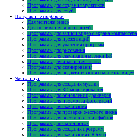
Программы для создания мультиков
Программы для ютуба
Популярные подборки
Для монтажа видео
Для скачивания видео с ютуба
Программы для записи видео с экрана компьютера
Программы для презентаций
Программы для удаления программ
Программы для рисования
Программы для скачивания музыки ВК
Программы для изменения голоса
Программы для сканирования
Программы для редактирования и монтажа видео
Часто ищут
Программы для создания музыки
Программы для 3D моделирования
Программы для обновления драйверов
Программы для просмотра фотографий
Программы для скачивания
Программы для проверки жесткого диска
Программы для восстановления файлов
Программы для скриншотов
Программы для создания программ
Программы для скачивания с Ютуба