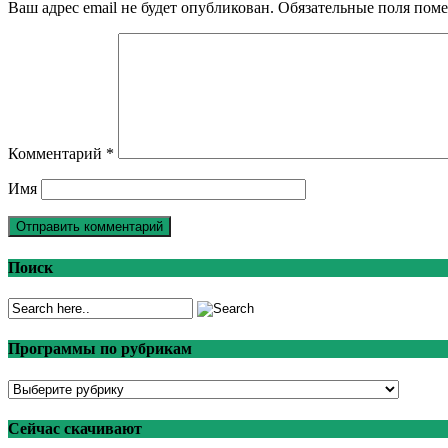
Ваш адрес email не будет опубликован.
Обязательные поля пом
Комментарий
*
Имя
Поиск
Программы по рубрикам
Программы
по
рубрикам
Сейчас скачивают