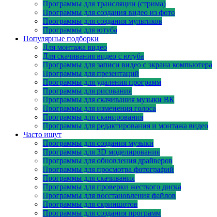
Программы для трансляции (стрима)
Программы для создания видео из фото
Программы для создания мультиков
Программы для ютуба
Популярные подборки
Для монтажа видео
Для скачивания видео с ютуба
Программы для записи видео с экрана компьютера
Программы для презентаций
Программы для удаления программ
Программы для рисования
Программы для скачивания музыки ВК
Программы для изменения голоса
Программы для сканирования
Программы для редактирования и монтажа видео
Часто ищут
Программы для создания музыки
Программы для 3D моделирования
Программы для обновления драйверов
Программы для просмотра фотографий
Программы для скачивания
Программы для проверки жесткого диска
Программы для восстановления файлов
Программы для скриншотов
Программы для создания программ