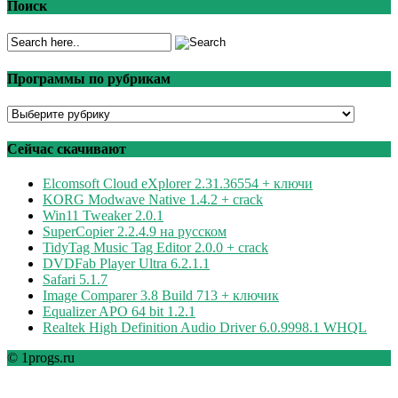
Поиск
Программы по рубрикам
Программы
по
рубрикам
Сейчас скачивают
Elcomsoft Cloud eXplorer 2.31.36554 + ключи
KORG Modwave Native 1.4.2 + crack
Win11 Tweaker 2.0.1
SuperCopier 2.2.4.9 на русском
TidyTag Music Tag Editor 2.0.0 + crack
DVDFab Player Ultra 6.2.1.1
Safari 5.1.7
Image Comparer 3.8 Build 713 + ключик
Equalizer APO 64 bit 1.2.1
Realtek High Definition Audio Driver 6.0.9998.1 WHQL
© 1progs.ru