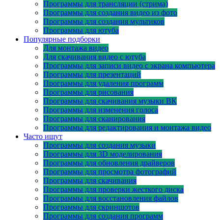
Программы для трансляции (стрима)
Программы для создания видео из фото
Программы для создания мультиков
Программы для ютуба
Популярные подборки
Для монтажа видео
Для скачивания видео с ютуба
Программы для записи видео с экрана компьютера
Программы для презентаций
Программы для удаления программ
Программы для рисования
Программы для скачивания музыки ВК
Программы для изменения голоса
Программы для сканирования
Программы для редактирования и монтажа видео
Часто ищут
Программы для создания музыки
Программы для 3D моделирования
Программы для обновления драйверов
Программы для просмотра фотографий
Программы для скачивания
Программы для проверки жесткого диска
Программы для восстановления файлов
Программы для скриншотов
Программы для создания программ