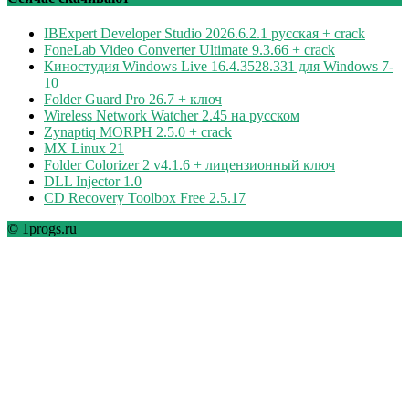
IBExpert Developer Studio 2026.6.2.1 русская + crack
FoneLab Video Converter Ultimate 9.3.66 + crack
Киностудия Windows Live 16.4.3528.331 для Windows 7-
10
Folder Guard Pro 26.7 + ключ
Wireless Network Watcher 2.45 на русском
Zynaptiq MORPH 2.5.0 + crack
MX Linux 21
Folder Colorizer 2 v4.1.6 + лицензионный ключ
DLL Injector 1.0
CD Recovery Toolbox Free 2.5.17
© 1progs.ru