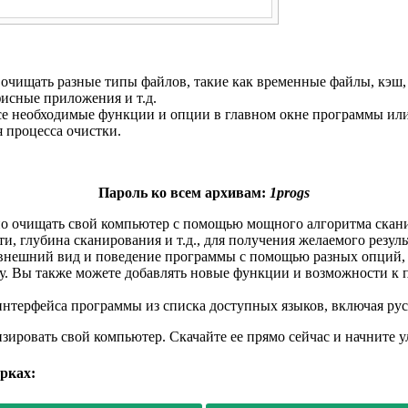
чищать разные типы файлов, такие как временные файлы, кэш, ж
фисные приложения и т.д.
се необходимые функции и опции в главном окне программы ил
 процесса очистки.
Пароль ко всем архивам:
1progs
но очищать свой компьютер с помощью мощного алгоритма скан
и, глубина сканирования и т.д., для получения желаемого резуль
 внешний вид и поведение программы с помощью разных опций,
му. Вы также можете добавлять новые функции и возможности к
нтерфейса программы из списка доступных языков, включая русс
мизировать свой компьютер. Скачайте ее прямо сейчас и начните
рках: