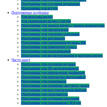
Программы для создания мультиков
Программы для ютуба
Популярные подборки
Для монтажа видео
Для скачивания видео с ютуба
Программы для записи видео с экрана компьютера
Программы для презентаций
Программы для удаления программ
Программы для рисования
Программы для скачивания музыки ВК
Программы для изменения голоса
Программы для сканирования
Программы для редактирования и монтажа видео
Часто ищут
Программы для создания музыки
Программы для 3D моделирования
Программы для обновления драйверов
Программы для просмотра фотографий
Программы для скачивания
Программы для проверки жесткого диска
Программы для восстановления файлов
Программы для скриншотов
Программы для создания программ
Программы для скачивания с Ютуба