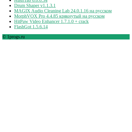
HashTab 6.0.0.34
Drum Shaper v1.1.3.1
MAGIX Audio Cleaning Lab 24.0.1.16 на русском
MorphVOX Pro 4.4.85 крякнутый на русском
HitPaw Video Enhancer 1.7.1.0 + crack
FlashGot 1.5.6.14
© 1progs.ru