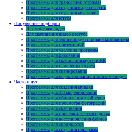
Программы для трансляции (стрима)
Программы для создания видео из фото
Программы для создания мультиков
Программы для ютуба
Популярные подборки
Для монтажа видео
Для скачивания видео с ютуба
Программы для записи видео с экрана компьютера
Программы для презентаций
Программы для удаления программ
Программы для рисования
Программы для скачивания музыки ВК
Программы для изменения голоса
Программы для сканирования
Программы для редактирования и монтажа видео
Часто ищут
Программы для создания музыки
Программы для 3D моделирования
Программы для обновления драйверов
Программы для просмотра фотографий
Программы для скачивания
Программы для проверки жесткого диска
Программы для восстановления файлов
Программы для скриншотов
Программы для создания программ