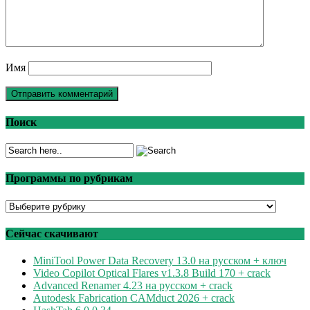
Имя
Поиск
Программы по рубрикам
Программы
по
рубрикам
Сейчас скачивают
MiniTool Power Data Recovery 13.0 на русском + ключ
Video Copilot Optical Flares v1.3.8 Build 170 + crack
Advanced Renamer 4.23 на русском + crack
Autodesk Fabrication CAMduct 2026 + crack