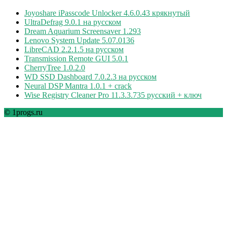
Joyoshare iPasscode Unlocker 4.6.0.43 крякнутый
UltraDefrag 9.0.1 на русском
Dream Aquarium Screensaver 1.293
Lenovo System Update 5.07.0136
LibreCAD 2.2.1.5 на русском
Transmission Remote GUI 5.0.1
CherryTree 1.0.2.0
WD SSD Dashboard 7.0.2.3 на русском
Neural DSP Mantra 1.0.1 + crack
Wise Registry Cleaner Pro 11.3.3.735 русский + ключ
© 1progs.ru