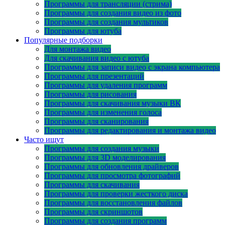
Программы для трансляции (стрима)
Программы для создания видео из фото
Программы для создания мультиков
Программы для ютуба
Популярные подборки
Для монтажа видео
Для скачивания видео с ютуба
Программы для записи видео с экрана компьютера
Программы для презентаций
Программы для удаления программ
Программы для рисования
Программы для скачивания музыки ВК
Программы для изменения голоса
Программы для сканирования
Программы для редактирования и монтажа видео
Часто ищут
Программы для создания музыки
Программы для 3D моделирования
Программы для обновления драйверов
Программы для просмотра фотографий
Программы для скачивания
Программы для проверки жесткого диска
Программы для восстановления файлов
Программы для скриншотов
Программы для создания программ