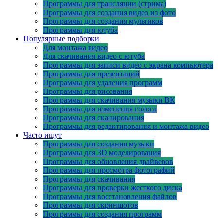
Программы для трансляции (стрима)
Программы для создания видео из фото
Программы для создания мультиков
Программы для ютуба
Популярные подборки
Для монтажа видео
Для скачивания видео с ютуба
Программы для записи видео с экрана компьютера
Программы для презентаций
Программы для удаления программ
Программы для рисования
Программы для скачивания музыки ВК
Программы для изменения голоса
Программы для сканирования
Программы для редактирования и монтажа видео
Часто ищут
Программы для создания музыки
Программы для 3D моделирования
Программы для обновления драйверов
Программы для просмотра фотографий
Программы для скачивания
Программы для проверки жесткого диска
Программы для восстановления файлов
Программы для скриншотов
Программы для создания программ