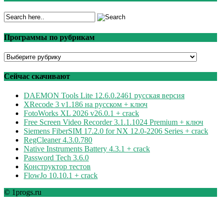
Программы по рубрикам
Программы
по
рубрикам
Сейчас скачивают
DAEMON Tools Lite 12.6.0.2461 русская версия
XRecode 3 v1.186 на русском + ключ
FotoWorks XL 2026 v26.0.1 + crack
Free Screen Video Recorder 3.1.1.1024 Premium + ключ
Siemens FiberSIM 17.2.0 for NX 12.0-2206 Series + crack
RegCleaner 4.3.0.780
Native Instruments Battery 4.3.1 + crack
Password Tech 3.6.0
Конструктор тестов
FlowJo 10.10.1 + crack
© 1progs.ru