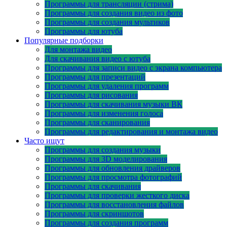
Программы для трансляции (стрима)
Программы для создания видео из фото
Программы для создания мультиков
Программы для ютуба
Популярные подборки
Для монтажа видео
Для скачивания видео с ютуба
Программы для записи видео с экрана компьютера
Программы для презентаций
Программы для удаления программ
Программы для рисования
Программы для скачивания музыки ВК
Программы для изменения голоса
Программы для сканирования
Программы для редактирования и монтажа видео
Часто ищут
Программы для создания музыки
Программы для 3D моделирования
Программы для обновления драйверов
Программы для просмотра фотографий
Программы для скачивания
Программы для проверки жесткого диска
Программы для восстановления файлов
Программы для скриншотов
Программы для создания программ