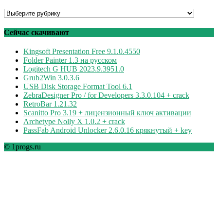
Программы
по
рубрикам
Сейчас скачивают
Kingsoft Presentation Free 9.1.0.4550
Folder Painter 1.3 на русском
Logitech G HUB 2023.9.3951.0
Grub2Win 3.0.3.6
USB Disk Storage Format Tool 6.1
ZebraDesigner Pro / for Developers 3.3.0.104 + crack
RetroBar 1.21.32
Scanitto Pro 3.19 + лицензионный ключ активации
Archetype Nolly X 1.0.2 + crack
PassFab Android Unlocker 2.6.0.16 крякнутый + key
© 1progs.ru