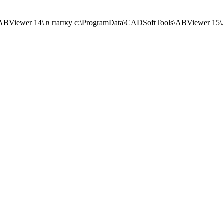
ABViewer 14\ в папку c:\ProgramData\CADSoftTools\ABViewer 15\