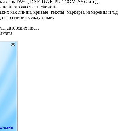
аких как DWG, DXF, DWF, PLT, CGM, SVG и т.д.
анением качества и свойств.
их как линии, кривые, тексты, маркеры, измерения и т.д.
ить различия между ними.
ты авторских прав.
льтата.