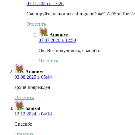
07.11.2025 в 13:26
Скопируйте папки из c:\ProgramData\CADSoftTools\
Ответить
Аноним
:
07.07.2026 в 12:50
Ок. Все получилось, спасибо.
Ответить
Аноним
:
03.08.2025 в 05:44
архив повреждён
Ответить
hamzat
:
12.12.2024 в 04:18
Спасибо
Ответить