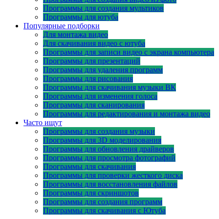
Программы для создания мультиков
Программы для ютуба
Популярные подборки
Для монтажа видео
Для скачивания видео с ютуба
Программы для записи видео с экрана компьютера
Программы для презентаций
Программы для удаления программ
Программы для рисования
Программы для скачивания музыки ВК
Программы для изменения голоса
Программы для сканирования
Программы для редактирования и монтажа видео
Часто ищут
Программы для создания музыки
Программы для 3D моделирования
Программы для обновления драйверов
Программы для просмотра фотографий
Программы для скачивания
Программы для проверки жесткого диска
Программы для восстановления файлов
Программы для скриншотов
Программы для создания программ
Программы для скачивания с Ютуба