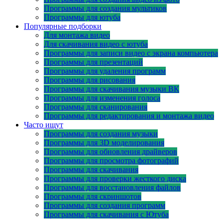
Программы для создания мультиков
Программы для ютуба
Популярные подборки
Для монтажа видео
Для скачивания видео с ютуба
Программы для записи видео с экрана компьютера
Программы для презентаций
Программы для удаления программ
Программы для рисования
Программы для скачивания музыки ВК
Программы для изменения голоса
Программы для сканирования
Программы для редактирования и монтажа видео
Часто ищут
Программы для создания музыки
Программы для 3D моделирования
Программы для обновления драйверов
Программы для просмотра фотографий
Программы для скачивания
Программы для проверки жесткого диска
Программы для восстановления файлов
Программы для скриншотов
Программы для создания программ
Программы для скачивания с Ютуба