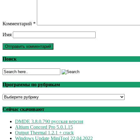
Комментарий
*
Имя
Поиск
Программы по рубрикам
Программы
по
рубрикам
Сейчас скачивают
DMDE 3.8.0.790 русская версия
Altium Concord Pro 5.0.1.15
Output Thermal 1.2.1 + crack
Windows Update MiniTool 22.04.2022