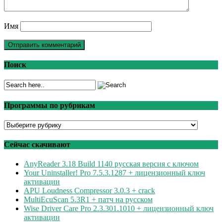
Имя
Поиск
Программы по рубрикам
Программы
по
рубрикам
Сейчас скачивают
AnyReader 3.18 Build 1140 русская версия с ключом
Your Uninstaller! Pro 7.5.3.1287 + лицензионный ключ
активации
APU Loudness Compressor 3.0.3 + crack
MultiEcuScan 5.3R1 + патч на русском
Wise Driver Care Pro 2.3.301.1010 + лицензионный ключ
активации