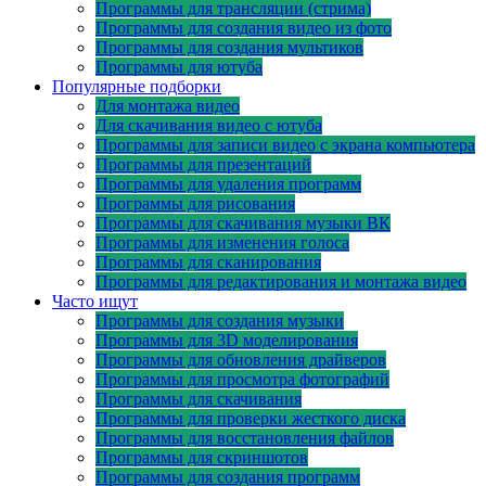
Программы для трансляции (стрима)
Программы для создания видео из фото
Программы для создания мультиков
Программы для ютуба
Популярные подборки
Для монтажа видео
Для скачивания видео с ютуба
Программы для записи видео с экрана компьютера
Программы для презентаций
Программы для удаления программ
Программы для рисования
Программы для скачивания музыки ВК
Программы для изменения голоса
Программы для сканирования
Программы для редактирования и монтажа видео
Часто ищут
Программы для создания музыки
Программы для 3D моделирования
Программы для обновления драйверов
Программы для просмотра фотографий
Программы для скачивания
Программы для проверки жесткого диска
Программы для восстановления файлов
Программы для скриншотов
Программы для создания программ