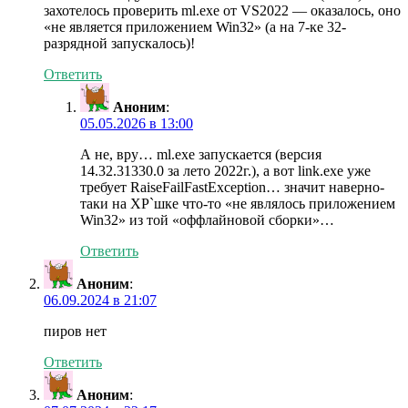
захотелось проверить ml.exe от VS2022 — оказалось, оно
«не является приложением Win32» (а на 7-ке 32-
разрядной запускалось)!
Ответить
Аноним
:
05.05.2026 в 13:00
А не, вру… ml.exe запускается (версия
14.32.31330.0 за лето 2022г.), а вот link.exe уже
требует RaiseFailFastException… значит наверно-
таки на XP`шке что-то «не являлось приложением
Win32» из той «оффлайновой сборки»…
Ответить
Аноним
:
06.09.2024 в 21:07
пиров нет
Ответить
Аноним
: