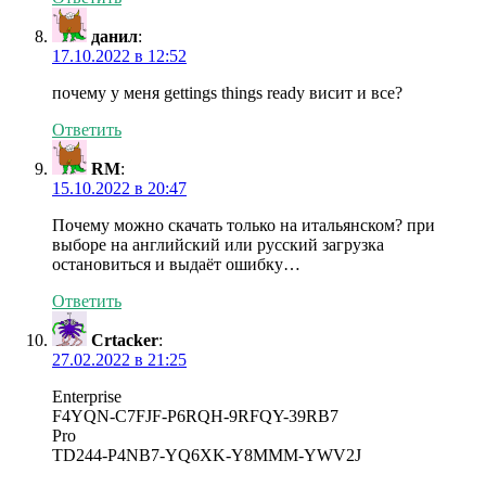
данил
:
17.10.2022 в 12:52
почему у меня gettings things ready висит и все?
Ответить
RM
:
15.10.2022 в 20:47
Почему можно скачать только на итальянском? при
выборе на английский или русский загрузка
остановиться и выдаёт ошибку…
Ответить
Crtacker
:
27.02.2022 в 21:25
Enterprise
F4YQN-C7FJF-P6RQH-9RFQY-39RB7
Pro
TD244-P4NB7-YQ6XK-Y8MMM-YWV2J