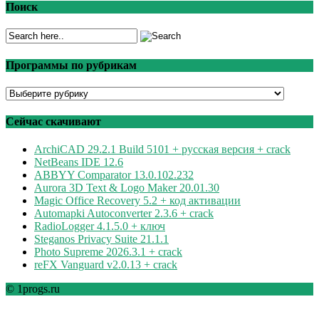
Поиск
Программы по рубрикам
Программы
по
рубрикам
Сейчас скачивают
ArchiCAD 29.2.1 Build 5101 + русская версия + crack
NetBeans IDE 12.6
ABBYY Comparator 13.0.102.232
Aurora 3D Text & Logo Maker 20.01.30
Magic Office Recovery 5.2 + код активации
Automapki Autoconverter 2.3.6 + crack
RadioLogger 4.1.5.0 + ключ
Steganos Privacy Suite 21.1.1
Photo Supreme 2026.3.1 + crack
reFX Vanguard v2.0.13 + crack
© 1progs.ru