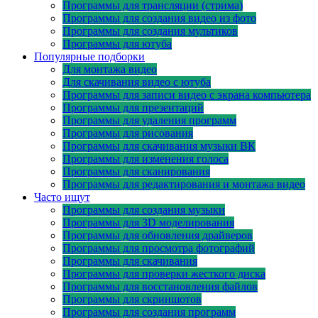
Программы для трансляции (стрима)
Программы для создания видео из фото
Программы для создания мультиков
Программы для ютуба
Популярные подборки
Для монтажа видео
Для скачивания видео с ютуба
Программы для записи видео с экрана компьютера
Программы для презентаций
Программы для удаления программ
Программы для рисования
Программы для скачивания музыки ВК
Программы для изменения голоса
Программы для сканирования
Программы для редактирования и монтажа видео
Часто ищут
Программы для создания музыки
Программы для 3D моделирования
Программы для обновления драйверов
Программы для просмотра фотографий
Программы для скачивания
Программы для проверки жесткого диска
Программы для восстановления файлов
Программы для скриншотов
Программы для создания программ