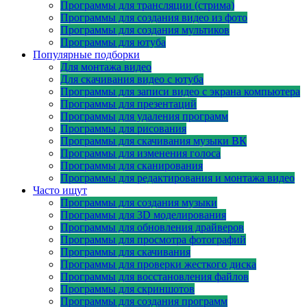
Программы для трансляции (стрима)
Программы для создания видео из фото
Программы для создания мультиков
Программы для ютуба
Популярные подборки
Для монтажа видео
Для скачивания видео с ютуба
Программы для записи видео с экрана компьютера
Программы для презентаций
Программы для удаления программ
Программы для рисования
Программы для скачивания музыки ВК
Программы для изменения голоса
Программы для сканирования
Программы для редактирования и монтажа видео
Часто ищут
Программы для создания музыки
Программы для 3D моделирования
Программы для обновления драйверов
Программы для просмотра фотографий
Программы для скачивания
Программы для проверки жесткого диска
Программы для восстановления файлов
Программы для скриншотов
Программы для создания программ