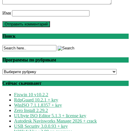
Имя
Поиск
Программы по рубрикам
Программы
по
рубрикам
Сейчас скачивают
Fixwin 10 v10.2.2
RdpGuard 10.2.1 + key
WinISO 7.1.1.8357 + key
Zero Install 2.29.2
UUbyte ISO Editor 5.1.3 + license key
Autodesk Navisworks Manage 2026 + crack
USB Security 3.0.0.93 + key