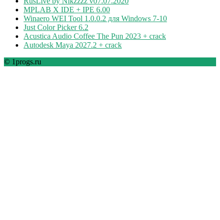
RusLive by Nikzzzz v07.07.2020
MPLAB X IDE + IPE 6.00
Winaero WEI Tool 1.0.0.2 для Windows 7-10
Just Color Picker 6.2
Acustica Audio Coffee The Pun 2023 + crack
Autodesk Maya 2027.2 + crack
© 1progs.ru