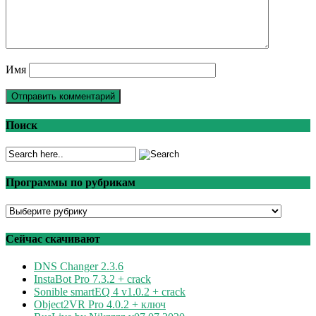
Имя
Поиск
Программы по рубрикам
Программы
по
рубрикам
Сейчас скачивают
DNS Changer 2.3.6
InstaBot Pro 7.3.2 + crack
Sonible smartEQ 4 v1.0.2 + crack
Object2VR Pro 4.0.2 + ключ