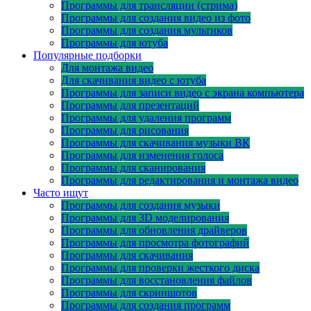
Программы для трансляции (стрима)
Программы для создания видео из фото
Программы для создания мультиков
Программы для ютуба
Популярные подборки
Для монтажа видео
Для скачивания видео с ютуба
Программы для записи видео с экрана компьютера
Программы для презентаций
Программы для удаления программ
Программы для рисования
Программы для скачивания музыки ВК
Программы для изменения голоса
Программы для сканирования
Программы для редактирования и монтажа видео
Часто ищут
Программы для создания музыки
Программы для 3D моделирования
Программы для обновления драйверов
Программы для просмотра фотографий
Программы для скачивания
Программы для проверки жесткого диска
Программы для восстановления файлов
Программы для скриншотов
Программы для создания программ