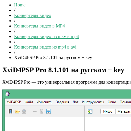
Home
/
Конвертеры видео
/
Конвертеры видео в MP4
/
Конвертеры видео из mkv в mp4
/
Конвертеры видео из mp4 в avi
/
XviD4PSP Pro 8.1.101 на русском + key
XviD4PSP Pro 8.1.101 на русском + key
XviD4PSP Pro — это универсальная программа для конвертац