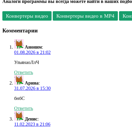
Аналоги программы вы всегда можете найти в наших подбо
Конвертеры видео
Конвертеры видео в MP4
Кон
Комментарии
Аноним
:
01.08.2026 в 21:02
УльянаоЛлЧ
Ответить
Арина
:
31.07.2026 в 15:30
бнбС
Ответить
Денис
:
11.02.2023 в 21:06