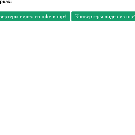
рках:
вертеры видео из mkv в mp4
Конвертеры видео из mp4