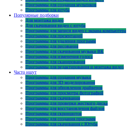
Программы для создания мультиков
Программы для ютуба
Популярные подборки
Для монтажа видео
Для скачивания видео с ютуба
Программы для записи видео с экрана компьютера
Программы для презентаций
Программы для удаления программ
Программы для рисования
Программы для скачивания музыки ВК
Программы для изменения голоса
Программы для сканирования
Программы для редактирования и монтажа видео
Часто ищут
Программы для создания музыки
Программы для 3D моделирования
Программы для обновления драйверов
Программы для просмотра фотографий
Программы для скачивания
Программы для проверки жесткого диска
Программы для восстановления файлов
Программы для скриншотов
Программы для создания программ
Программы для скачивания с Ютуба