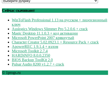
Программы
по
рубрикам
Сейчас скачивают
WinToFlash Professional 1.13 на русском + лицензионный
ключ
Auslogics Windows Slimmer Pro 5.2.0.6 + crack
Magic Desktop 11.1.0.3 + код активации
Microsoft PowerPoint 2007 крякнутый
Character Creator 5.02.0923.1 + Resource Pack + crack
ApowerREC 1.9.1.4 + взлом
Microsoft Toolkit 2.7.4
HARDiNFO 8.0.0.2350
BIOS Backup ToolKit 2.0
Pulsar Audio 8200 v1.2.7 + crack
© 1progs.ru