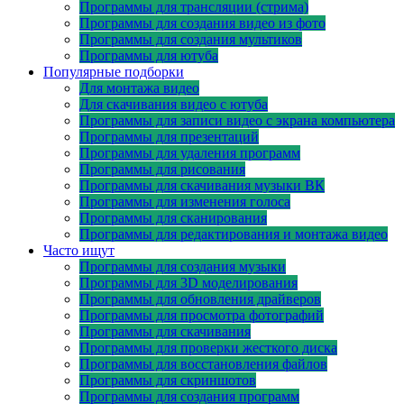
Программы для трансляции (стрима)
Программы для создания видео из фото
Программы для создания мультиков
Программы для ютуба
Популярные подборки
Для монтажа видео
Для скачивания видео с ютуба
Программы для записи видео с экрана компьютера
Программы для презентаций
Программы для удаления программ
Программы для рисования
Программы для скачивания музыки ВК
Программы для изменения голоса
Программы для сканирования
Программы для редактирования и монтажа видео
Часто ищут
Программы для создания музыки
Программы для 3D моделирования
Программы для обновления драйверов
Программы для просмотра фотографий
Программы для скачивания
Программы для проверки жесткого диска
Программы для восстановления файлов
Программы для скриншотов
Программы для создания программ