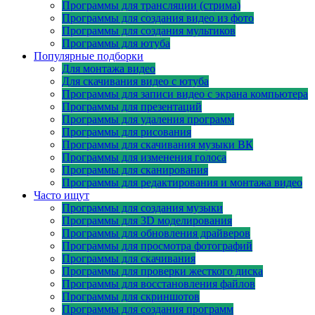
Программы для трансляции (стрима)
Программы для создания видео из фото
Программы для создания мультиков
Программы для ютуба
Популярные подборки
Для монтажа видео
Для скачивания видео с ютуба
Программы для записи видео с экрана компьютера
Программы для презентаций
Программы для удаления программ
Программы для рисования
Программы для скачивания музыки ВК
Программы для изменения голоса
Программы для сканирования
Программы для редактирования и монтажа видео
Часто ищут
Программы для создания музыки
Программы для 3D моделирования
Программы для обновления драйверов
Программы для просмотра фотографий
Программы для скачивания
Программы для проверки жесткого диска
Программы для восстановления файлов
Программы для скриншотов
Программы для создания программ