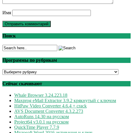
Имя
Поиск
Программы по рубрикам
Программы
по
рубрикам
Сейчас скачивают
Whale Browser 3.24.223.18
Maxprog eMail Extractor 3.9.2 крякнутый c ключом
HitPaw Video Converter 4.6.4 + crack
AVS Document Converter 4.3.2.273
AutoRuns 14.30 на русском
Project64 v3.0.1 на русском
QuickTime Player 7.7.9
Microsoft Word 2016 активация и ключ