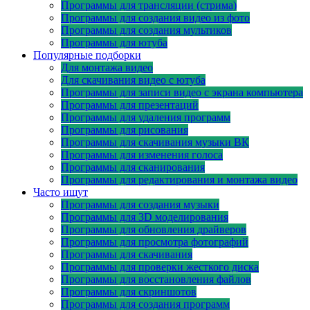
Программы для трансляции (стрима)
Программы для создания видео из фото
Программы для создания мультиков
Программы для ютуба
Популярные подборки
Для монтажа видео
Для скачивания видео с ютуба
Программы для записи видео с экрана компьютера
Программы для презентаций
Программы для удаления программ
Программы для рисования
Программы для скачивания музыки ВК
Программы для изменения голоса
Программы для сканирования
Программы для редактирования и монтажа видео
Часто ищут
Программы для создания музыки
Программы для 3D моделирования
Программы для обновления драйверов
Программы для просмотра фотографий
Программы для скачивания
Программы для проверки жесткого диска
Программы для восстановления файлов
Программы для скриншотов
Программы для создания программ