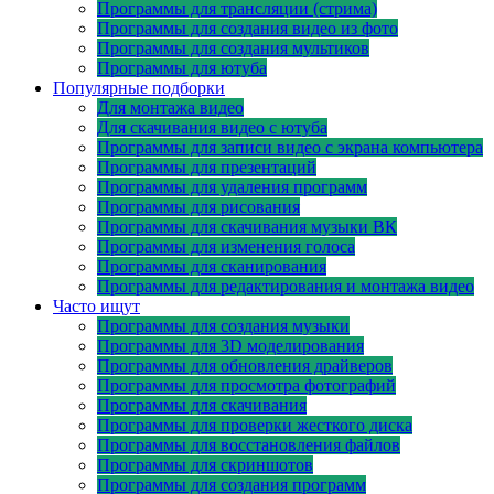
Программы для трансляции (стрима)
Программы для создания видео из фото
Программы для создания мультиков
Программы для ютуба
Популярные подборки
Для монтажа видео
Для скачивания видео с ютуба
Программы для записи видео с экрана компьютера
Программы для презентаций
Программы для удаления программ
Программы для рисования
Программы для скачивания музыки ВК
Программы для изменения голоса
Программы для сканирования
Программы для редактирования и монтажа видео
Часто ищут
Программы для создания музыки
Программы для 3D моделирования
Программы для обновления драйверов
Программы для просмотра фотографий
Программы для скачивания
Программы для проверки жесткого диска
Программы для восстановления файлов
Программы для скриншотов
Программы для создания программ