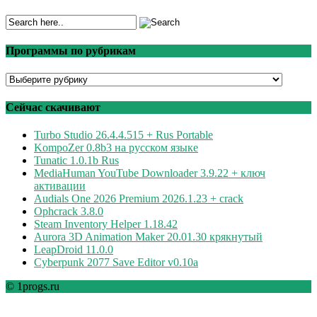
Программы по рубрикам
Программы
по
рубрикам
Сейчас скачивают
Turbo Studio 26.4.4.515 + Rus Portable
KompoZer 0.8b3 на русском языке
Tunatic 1.0.1b Rus
MediaHuman YouTube Downloader 3.9.22 + ключ
активации
Audials One 2026 Premium 2026.1.23 + crack
Ophcrack 3.8.0
Steam Inventory Helper 1.18.42
Aurora 3D Animation Maker 20.01.30 крякнутый
LeapDroid 11.0.0
Cyberpunk 2077 Save Editor v0.10a
© 1progs.ru