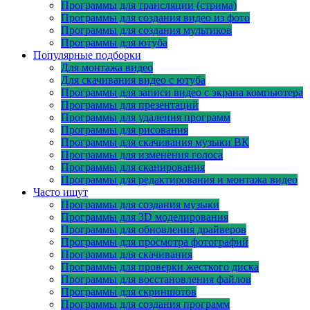
Программы для трансляции (стрима)
Программы для создания видео из фото
Программы для создания мультиков
Программы для ютуба
Популярные подборки
Для монтажа видео
Для скачивания видео с ютуба
Программы для записи видео с экрана компьютера
Программы для презентаций
Программы для удаления программ
Программы для рисования
Программы для скачивания музыки ВК
Программы для изменения голоса
Программы для сканирования
Программы для редактирования и монтажа видео
Часто ищут
Программы для создания музыки
Программы для 3D моделирования
Программы для обновления драйверов
Программы для просмотра фотографий
Программы для скачивания
Программы для проверки жесткого диска
Программы для восстановления файлов
Программы для скриншотов
Программы для создания программ