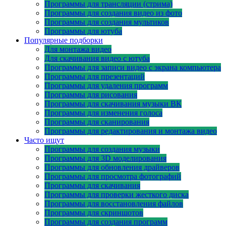
Программы для трансляции (стрима)
Программы для создания видео из фото
Программы для создания мультиков
Программы для ютуба
Популярные подборки
Для монтажа видео
Для скачивания видео с ютуба
Программы для записи видео с экрана компьютера
Программы для презентаций
Программы для удаления программ
Программы для рисования
Программы для скачивания музыки ВК
Программы для изменения голоса
Программы для сканирования
Программы для редактирования и монтажа видео
Часто ищут
Программы для создания музыки
Программы для 3D моделирования
Программы для обновления драйверов
Программы для просмотра фотографий
Программы для скачивания
Программы для проверки жесткого диска
Программы для восстановления файлов
Программы для скриншотов
Программы для создания программ