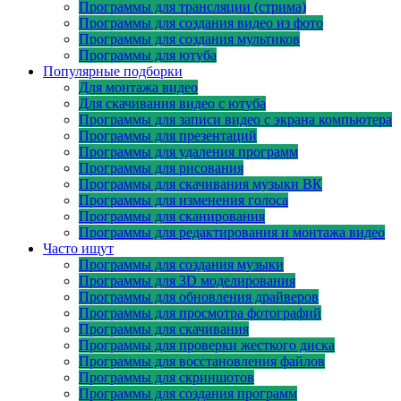
Программы для трансляции (стрима)
Программы для создания видео из фото
Программы для создания мультиков
Программы для ютуба
Популярные подборки
Для монтажа видео
Для скачивания видео с ютуба
Программы для записи видео с экрана компьютера
Программы для презентаций
Программы для удаления программ
Программы для рисования
Программы для скачивания музыки ВК
Программы для изменения голоса
Программы для сканирования
Программы для редактирования и монтажа видео
Часто ищут
Программы для создания музыки
Программы для 3D моделирования
Программы для обновления драйверов
Программы для просмотра фотографий
Программы для скачивания
Программы для проверки жесткого диска
Программы для восстановления файлов
Программы для скриншотов
Программы для создания программ