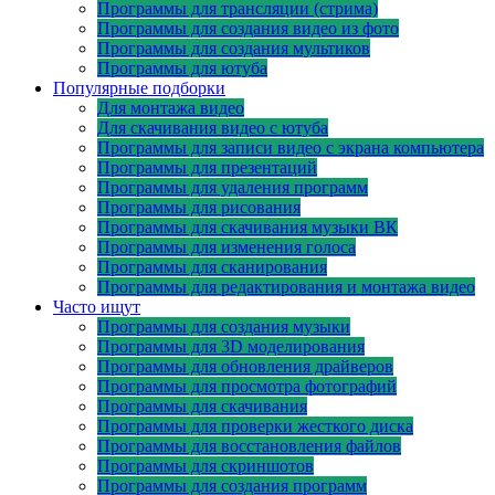
Программы для трансляции (стрима)
Программы для создания видео из фото
Программы для создания мультиков
Программы для ютуба
Популярные подборки
Для монтажа видео
Для скачивания видео с ютуба
Программы для записи видео с экрана компьютера
Программы для презентаций
Программы для удаления программ
Программы для рисования
Программы для скачивания музыки ВК
Программы для изменения голоса
Программы для сканирования
Программы для редактирования и монтажа видео
Часто ищут
Программы для создания музыки
Программы для 3D моделирования
Программы для обновления драйверов
Программы для просмотра фотографий
Программы для скачивания
Программы для проверки жесткого диска
Программы для восстановления файлов
Программы для скриншотов
Программы для создания программ