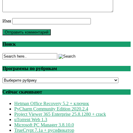
Имя
Поиск
Программы по рубрикам
Программы
по
рубрикам
Сейчас скачивают
Hetman Office Recovery 5.2 + ключик
PyCharm Community Edition 2020.2.4
Project Viewer 365 Enterprise 25.8.1280 + crack
uTorrent Web 1.3
Microsoft PC Manager 3.8.10.0
TrueCrypt 7.1a + русификатор