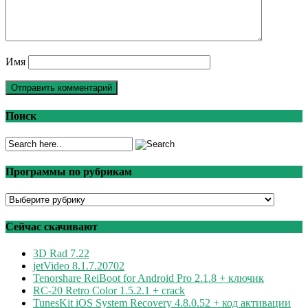
Имя
Поиск
Программы по рубрикам
Программы
по
рубрикам
Сейчас скачивают
3D Rad 7.22
jetVideo 8.1.7.20702
Tenorshare ReiBoot for Android Pro 2.1.8 + ключик
RC-20 Retro Color 1.5.2.1 + crack
TunesKit iOS System Recovery 4.8.0.52 + код активации