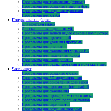
Программы для трансляции (стрима)
Программы для создания видео из фото
Программы для создания мультиков
Программы для ютуба
Популярные подборки
Для монтажа видео
Для скачивания видео с ютуба
Программы для записи видео с экрана компьютера
Программы для презентаций
Программы для удаления программ
Программы для рисования
Программы для скачивания музыки ВК
Программы для изменения голоса
Программы для сканирования
Программы для редактирования и монтажа видео
Часто ищут
Программы для создания музыки
Программы для 3D моделирования
Программы для обновления драйверов
Программы для просмотра фотографий
Программы для скачивания
Программы для проверки жесткого диска
Программы для восстановления файлов
Программы для скриншотов
Программы для создания программ