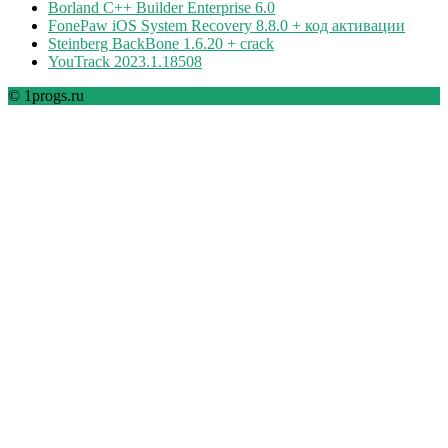
Borland C++ Builder Enterprise 6.0
FonePaw iOS System Recovery 8.8.0 + код активации
Steinberg BackBone 1.6.20 + crack
YouTrack 2023.1.18508
© 1progs.ru