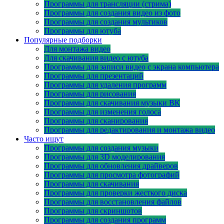
Программы для трансляции (стрима)
Программы для создания видео из фото
Программы для создания мультиков
Программы для ютуба
Популярные подборки
Для монтажа видео
Для скачивания видео с ютуба
Программы для записи видео с экрана компьютера
Программы для презентаций
Программы для удаления программ
Программы для рисования
Программы для скачивания музыки ВК
Программы для изменения голоса
Программы для сканирования
Программы для редактирования и монтажа видео
Часто ищут
Программы для создания музыки
Программы для 3D моделирования
Программы для обновления драйверов
Программы для просмотра фотографий
Программы для скачивания
Программы для проверки жесткого диска
Программы для восстановления файлов
Программы для скриншотов
Программы для создания программ