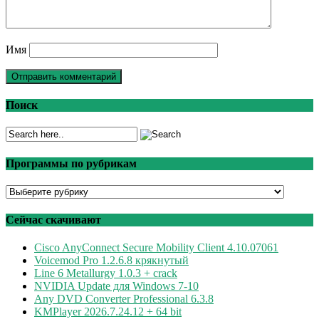
Имя
Поиск
Программы по рубрикам
Программы
по
рубрикам
Сейчас скачивают
Cisco AnyConnect Secure Mobility Client 4.10.07061
Voicemod Pro 1.2.6.8 крякнутый
Line 6 Metallurgy 1.0.3 + crack
NVIDIA Update для Windows 7-10
Any DVD Converter Professional 6.3.8
KMPlayer 2026.7.24.12 + 64 bit